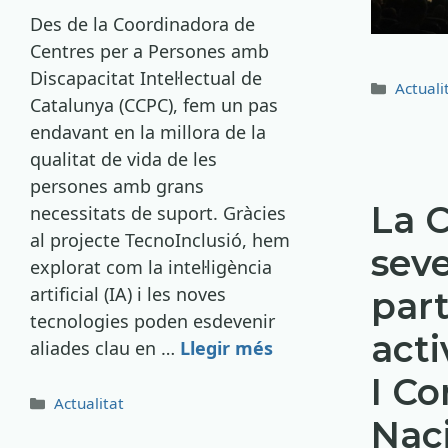
Des de la Coordinadora de
Centres per a Persones amb
Discapacitat Intel·lectual de
Catego
Actuali
Catalunya (CCPC), fem un pas
endavant en la millora de la
qualitat de vida de les
persones amb grans
La C
necessitats de suport. Gràcies
al projecte TecnoInclusió, hem
seve
explorat com la intel·ligència
artificial (IA) i les noves
part
tecnologies poden esdevenir
act
aliades clau en …
Llegir més
I C
Categories
Actualitat
Nac