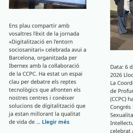
Ens plau compartir amb
vosaltres l’èxit de la jornada
«Digitalització en l’entorn
sociosanitari» celebrada avui a
Barcelona, organitzada per
Ibernex amb la col·laboració
Data: 6 
de la CCPC. Ha estat un espai
2026 Lloc
clau per debatre els reptes
La Coord
tecnològics que afronten els
de Profu
nostres centres i conèixer
(CCPC) ha
solucions de digitalització que
Congrés 
ja estan millorant la qualitat
Sexualita
de vida de …
Llegir més
Intel·lec
celebrat