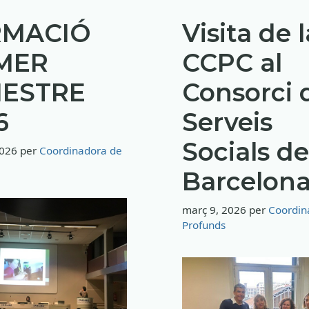
RMACIÓ
Visita de l
MER
CCPC al
ESTRE
Consorci 
6
Serveis
Socials de
2026
per
Coordinadora de
Barcelon
març 9, 2026
per
Coordin
Profunds