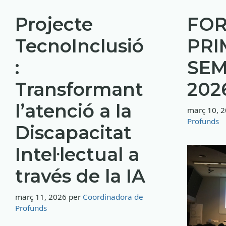
Projecte
FO
TecnoInclusió
PRI
:
SEM
Transformant
202
l’atenció a la
març 10, 
Profunds
Discapacitat
Intel·lectual a
través de la IA
març 11, 2026
per
Coordinadora de
Profunds