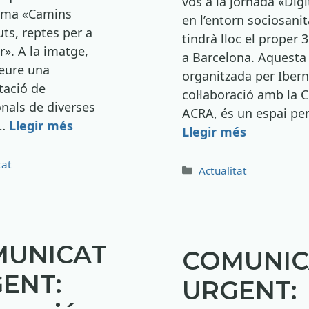
vos a la jornada «Digi
lema «Camins
en l’entorn sociosanit
ts, reptes per a
tindrà lloc el proper 
». A la imatge,
a Barcelona. Aquesta
eure una
organitzada per Iber
tació de
col·laboració amb la 
onals de diverses
ACRA, és un espai pe
 …
Llegir més
Llegir més
ries
tat
Categories
Actualitat
MUNICAT
COMUNIC
ENT:
URGENT: