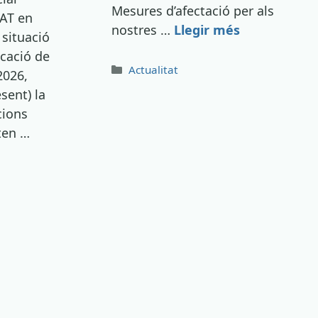
Mesures d’afectació per als
AT en
nostres …
Llegir més
 situació
cació de
Categories
Actualitat
2026,
sent) la
cions
ten …