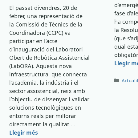
d’emergè
El passat divendres, 20 de
fase d’al
febrer, una representació de
ha compo
la Comissió de Tècnics de la
la Resol
Coordinadora (CCPC) va
(que s’ad
participar en l’acte
qual esta
d’inauguració del Laboratori
obligatò
Obert de Robòtica Assistencial
Llegir m
(LabORA). Aquesta nova
infraestructura, que connecta
Catego
Actuali
l’acadèmia, la indústria i el
sector assistencial, neix amb
l’objectiu de dissenyar i validar
solucions tecnològiques en
entorns reals per millorar
directament la qualitat …
Llegir més