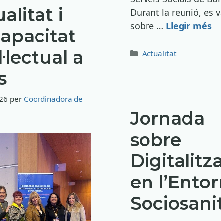
alitat i
Durant la reunió, es 
sobre …
Llegir més
apacitat
l·lectual a
Categories
Actualitat
s
026
per
Coordinadora de
Jornada
sobre
Digitalitz
en l’Ento
Sociosanit