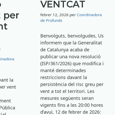
VENTCAT
ó
t per
febrer 12, 2026
per
Coordinadora
de Profunds
nt
Benvolguts, benvolgudes, Us
informem que la Generalitat
)
de Catalunya acaba de
publicar una nova resolució
inadora
(ISP/361/2026) que modifica i
manté determinades
restriccions davant la
ant la
persistència del risc greu per
per vent
vent a tot el territori. Les
mesures següents seran
ament
vigents fins a les 20:00 hores
 Pública
d’avui, 12 de febrer de 2026:
ial