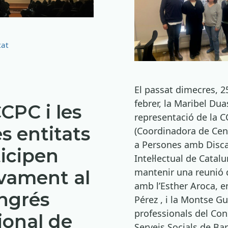
ries
tat
El passat dimecres, 2
febrer, la Maribel Du
CPC i les
representació de la 
s entitats
(Coordinadora de Cen
a Persones amb Disca
icipen
Intel·lectual de Catal
mantenir una reunió d
ivament al
amb l’Esther Aroca, e
ongrés
Pérez , i la Montse G
professionals del Con
ional de
Serveis Socials de Ba