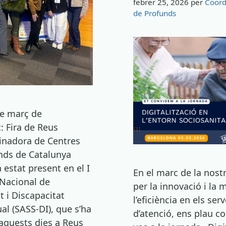
febrer 25, 2026
per
Coord
de Profunds
de març de
: Fira de Reus
inadora de Centres
nds de Catalunya
 estat present en el I
En el marc de la nost
Nacional de
per la innovació i la m
t i Discapacitat
l’eficiència en els serv
tual (SASS-DI), que s’ha
d’atenció, ens plau co
 aquests dies a Reus