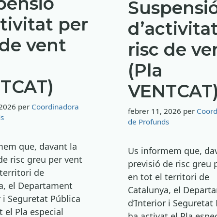
pensió
Suspensi
tivitat per
d’activita
 de vent
risc de ve
(Pla
TCAT)
VENTCAT
 2026
per
Coordinadora
febrer 11, 2026
per
Coord
ds
de Profunds
mem que, davant la
Us informem que, dav
de risc greu per vent
previsió de risc greu 
territori de
en tot el territori de
a, el Departament
Catalunya, el Depart
r i Seguretat Pública
d’Interior i Seguretat
t el Pla especial
ha activat el Pla espec